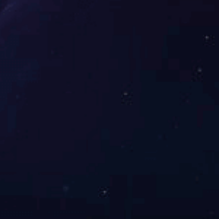
上一条：
顶入式乐鱼（中国）_德凯减速传动(优质商家)_顶入式乐鱼（中国）
下一条：
没有了
最新信息
保定轮胎硫化机减速机-德凯减速机(推荐商家)
德凯减速机
湖南硫化机蜗轮蜗杆减速机-德凯减速机家喻户晓
圆弧齿蜗杆
德凯减速机-圆弧圆柱双级蜗杆减速机报价
价
德凯减速机
替代德国减速机-德凯减速机价格公道-替代德国减速机规格
临沧替代德
白山非标减速机-非标减速机价格-德凯减速机家喻户晓
钢厂非标定