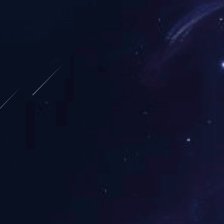
CONTACT US
咨询热线：
18605346013
联系人：
王经理
Q Q：
电 话：
0534-2745188
传 真：
0534-2745288
邮 箱：
3191346266@qq.com
地 址：
德州市天衢工业园前小屯路18
号-德州高速北出口1000米