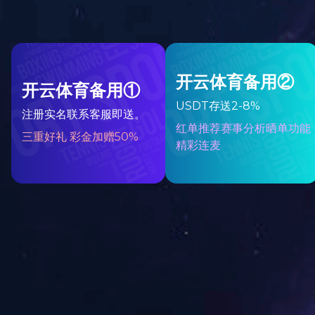
HW直廓环面蜗杆减速机
双级蜗轮蜗减速机
钢厂轧机压下减速机
渐开线圆柱蜗轮蜗杆减速机
RD钢厂连铸机用二次包络减速机
非标减速机
联系我们