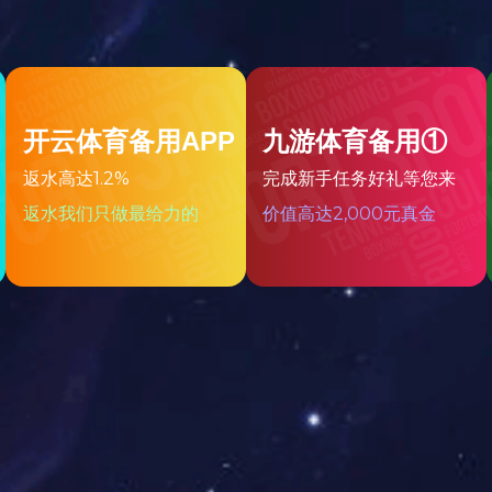
产品详情
联系方式
产品品牌：德凯减速机
供货总量：不限
价格说明：议定
包装说明：不限
物流说明：货运及物流
交货说明：按订单
有效期至：长期有效
保定轮胎硫化机
减速机
-德凯
减速机
(推荐商家)：
减速机
,
精密蜗轮副
,
蜗轮蜗杆
A450硫化机
减速机
是一种用于硫化机的
减速机
，其使用注
安装环境：A450硫化机
减速机
应该安装在干燥、通风、无
和雨水淋湿。