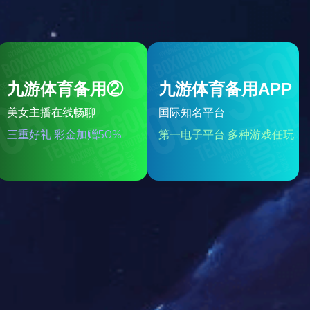
意事项如下：
腐蚀性气体的环境中，避免阳光直射