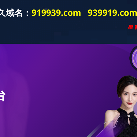
品中心
供应信息
公司乐鱼网页版登录入口