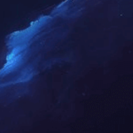
上，确保
减速机
和传动轴的同心度和
避免电压波动和电源故障。
速机
的油位、油质和温度，确保
减速
动造成的电流过大和设备损坏。
查
减速机
的油位、油质和温度，确保
止运行，进行故障排除和维修。
安装位置、电源连接、启动前检查、
作方式和注意事项使用A450硫化机
合适的
减速机
和维修服务可以提高
减