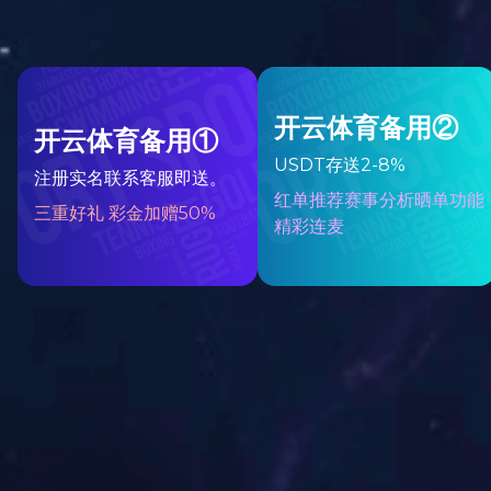
HW直廓环面蜗杆减速机
双级蜗轮蜗减速机
钢厂轧机压下减速机
渐开线圆柱蜗轮蜗杆减速机
RD钢厂连铸机用二次包络减速机
非标减速机
联系我们